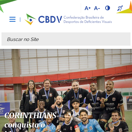
A+
A-
Busca
Busca Avançada…
CORINTHIANS
conquista o