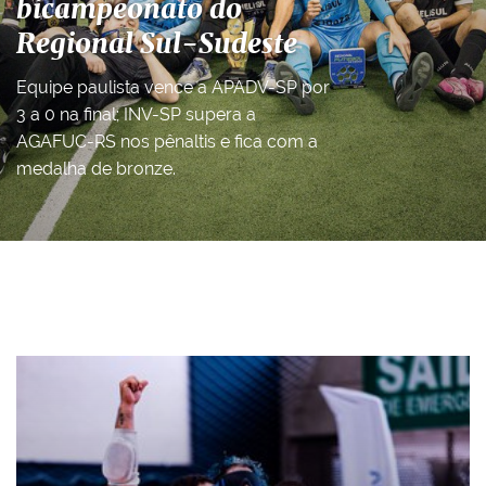
bicampeonato do
Regional Sul-Sudeste
Equipe paulista vence a APADV-SP por
3 a 0 na final; INV-SP supera a
AGAFUC-RS nos pênaltis e fica com a
medalha de bronze.